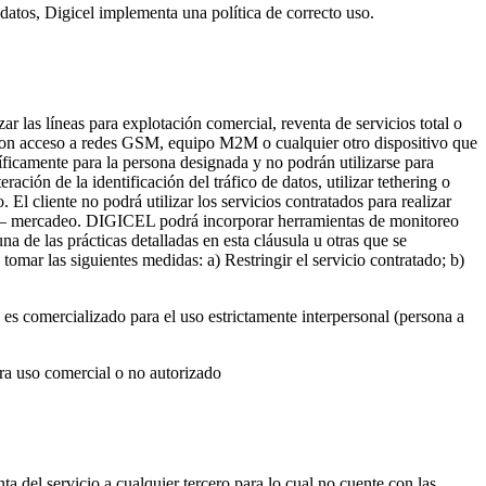
datos, Digicel implementa una política de correcto uso.
zar las líneas para explotación comercial, reventa de servicios total o
 con acceso a redes GSM, equipo M2M o cualquier otro dispositivo que
cíficamente para la persona designada y no podrán utilizarse para
ación de la identificación del tráfico de datos, utilizar tethering o
 El cliente no podrá utilizar los servicios contratados para realizar
ele – mercadeo. DIGICEL podrá incorporar herramientas de monitoreo
 de las prácticas detalladas en esta cláusula u otras que se
omar las siguientes medidas: a) Restringir el servicio contratado; b)
 es comercializado para el uso estrictamente interpersonal (persona a
ara uso comercial o no autorizado
nta del servicio a cualquier tercero para lo cual no cuente con las