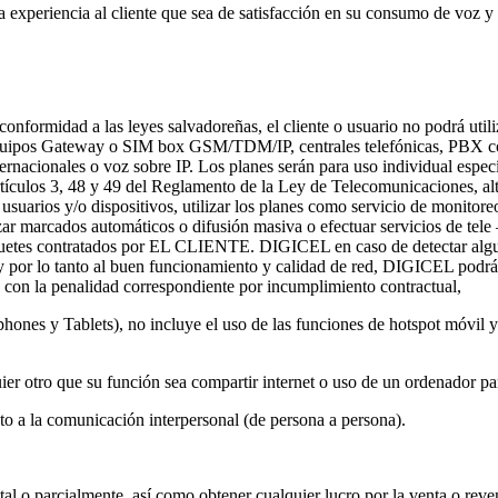
a experiencia al cliente que sea de satisfacción en su consumo de voz y 
e conformidad a las leyes salvadoreñas, el cliente o usuario no podrá utili
cio o equipos Gateway o SIM box GSM/TDM/IP, centrales telefónicas, PBX
nternacionales o voz sobre IP. Los planes serán para uso individual espe
artículos 3, 48 y 49 del Reglamento de la Ley de Telecomunicaciones, alter
suarios y/o dispositivos, utilizar los planes como servicio de monitoreo.
lizar marcados automáticos o difusión masiva o efectuar servicios de t
aquetes contratados por EL CLIENTE. DIGICEL en caso de detectar alguna
o y por lo tanto al buen funcionamiento y calidad de red, DIGICEL podrá t
to con la penalidad correspondiente por incumplimiento contractual,
phones y Tablets), no incluye el uso de las funciones de hotspot móvil y
ier otro que su función sea compartir internet o uso de un ordenador p
into a la comunicación interpersonal (de persona a persona).
otal o parcialmente, así como obtener cualquier lucro por la venta o reve