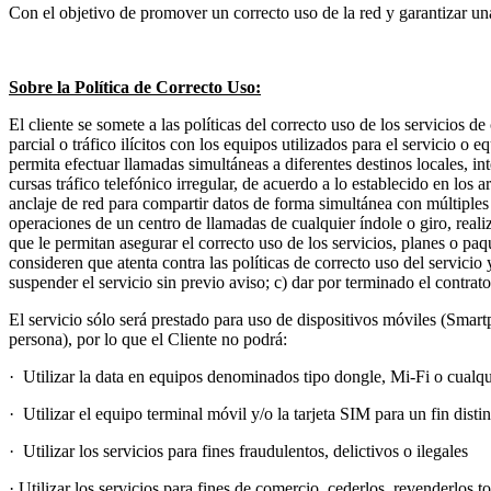
Con el objetivo de promover un correcto uso de la red y garantizar un
Sobre la Política de Correcto Uso:
El cliente se somete a las políticas del correcto uso de los servicios d
parcial o tráfico ilícitos con los equipos utilizados para el servi
permita efectuar llamadas simultáneas a diferentes destinos locales, i
cursas tráfico telefónico irregular, de acuerdo a lo establecido en los 
anclaje de red para compartir datos de forma simultánea con múltiples u
operaciones de un centro de llamadas de cualquier índole o giro, rea
que le permitan asegurar el correcto uso de los servicios, planes o p
consideren que atenta contra las políticas de correcto uso del servici
suspender el servicio sin previo aviso; c) dar por terminado el contra
El servicio sólo será prestado para uso de dispositivos móviles (Smart
persona), por lo que el Cliente no podrá:
· Utilizar la data en equipos denominados tipo dongle, Mi-Fi o cualqu
· Utilizar el equipo terminal móvil y/o la tarjeta SIM para un fin dist
· Utilizar los servicios para fines fraudulentos, delictivos o ilegales
· Utilizar los servicios para fines de comercio, cederlos, revenderlos t