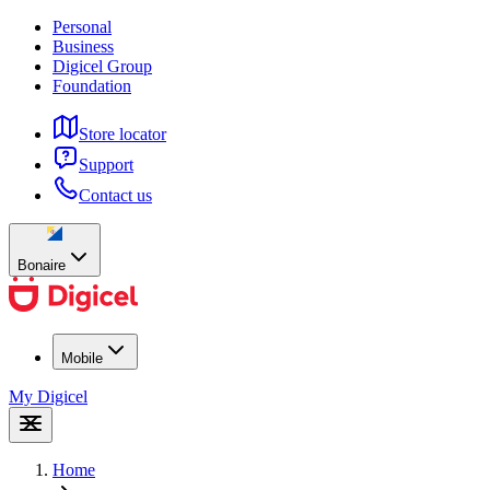
Personal
Business
Digicel Group
Foundation
Store locator
Support
Contact us
Bonaire
Mobile
My Digicel
Home