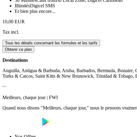
30 Minutes
Calls from/to Local Zone, Digicel Caribbean
Illimités
Digicel SMS
Et bien plus encore...
10,00 EUR
Tax incl.
Tous les détails concernant les formules et les tarifs
Obtenir ce plan
Destinations
Anguilla, Antigua & Barbuda, Aruba, Barbados, Bermuda, Bonaire, Ca
Turks & Caicos, Saint Kitts & New Brunswick, Trinidad & Tobago, Br
Meilleurs, chaque jour | FWI
Quand nous disons "Meilleurs, chaque jour," nous le pensons vraiment
Nos Offres