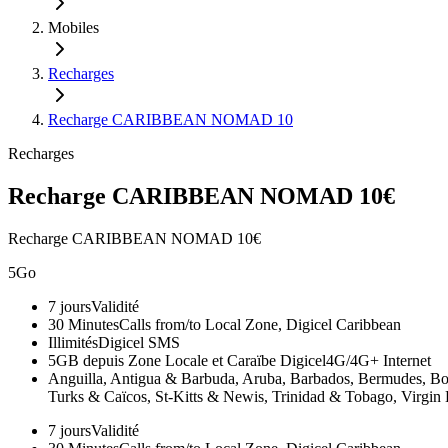
Mobiles
Recharges
Recharge CARIBBEAN NOMAD 10
Recharges
Recharge CARIBBEAN NOMAD 10€
Recharge CARIBBEAN NOMAD 10€
5Go
7 jours
Validité
30 Minutes
Calls from/to Local Zone, Digicel Caribbean
Illimités
Digicel SMS
5GB depuis Zone Locale et Caraïbe Digicel
4G/4G+ Internet
Anguilla, Antigua & Barbuda, Aruba, Barbados, Bermudes, Bona
Turks & Caïcos, St-Kitts & Newis, Trinidad & Tobago, Virgin B
7 jours
Validité