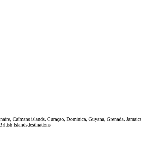
ire, Caïmans islands, Curaçao, Dominica, Guyana, Grenada, Jamaica, 
ritish Islands
destinations