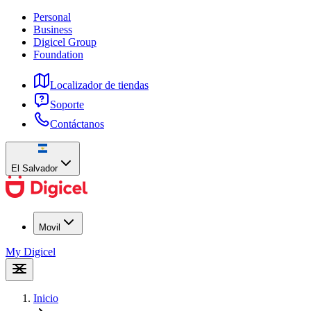
Personal
Business
Digicel Group
Foundation
Localizador de tiendas
Soporte
Contáctanos
El Salvador
Movil
My Digicel
Inicio