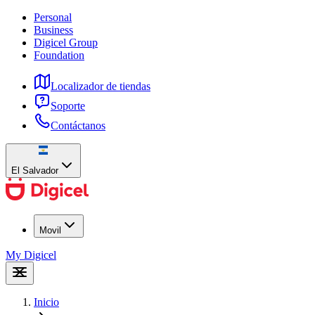
Personal
Business
Digicel Group
Foundation
Localizador de tiendas
Soporte
Contáctanos
El Salvador
Movil
My Digicel
Inicio