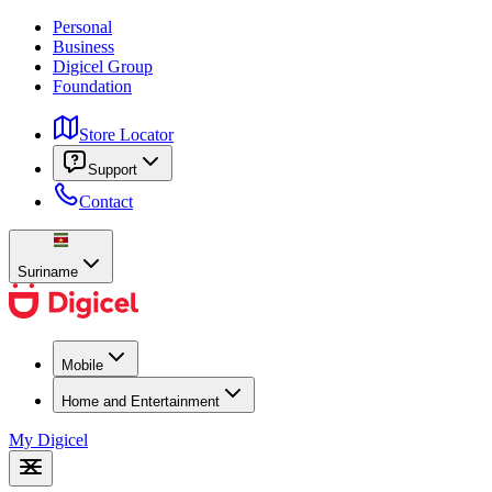
Personal
Business
Digicel Group
Foundation
Store Locator
Support
Contact
Suriname
Mobile
Home and Entertainment
My Digicel