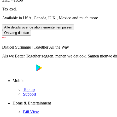
SRD 418,00
Tax excl.
Available in USA, Canada, U.K., Mexico and much more….
Alle details over de abonnementen en prijzen
Ontvang dit plan
Digicel Suriname | Together All the Way
Als we Better Together zeggen, menen we dat ook. Samen nieuwe ding
Mobile
Top up
Support
Home & Entertainment
Bill View