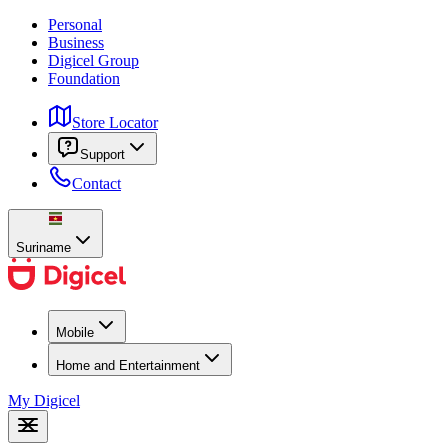
Personal
Business
Digicel Group
Foundation
Store Locator
Support
Contact
Suriname
Mobile
Home and Entertainment
My Digicel