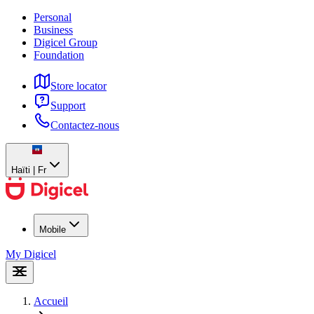
Personal
Business
Digicel Group
Foundation
Store locator
Support
Contactez-nous
Haïti | Fr
Mobile
My Digicel
Accueil