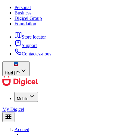
Personal
Business
Digicel Group
Foundation
Store locator
Support
Contactez-nous
Haïti | Fr
Mobile
My Digicel
Accueil